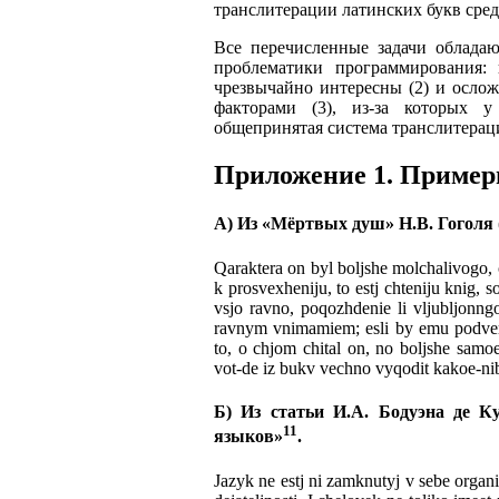
транслитерации латинских букв сред
Все перечисленные задачи облада
проблематики программирования: 
чрезвычайно интересны (2) и осло
факторами (3), из-за которых у
общепринятая система транслитерац
Приложение 1. Пример
А) Из «Мёртвых душ» Н.В. Гоголя (т
Qaraktera on byl boljshe molchalivogo
k prosvexheniju, to estj chteniju knig,
vsjo ravno, poqozhdenie li vljubljonngo
ravnym vnimamiem; esli by emu podvernu
to, o chjom chital on, no boljshe samoe 
vot-de iz bukv vechno vyqodit kakoe-nibu
Б) Из статьи И.А. Бодуэна де К
11
языков»
.
Jazyk ne estj ni zamknutyj v sebe organi