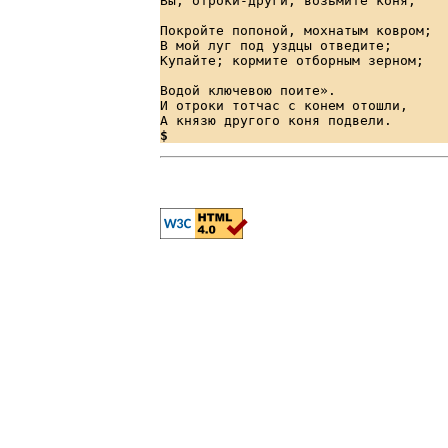
Вы, отроки-други, возьмите коня,    
Покройте попоной, мохнатым ковром;  
В мой луг под уздцы отведите;       
Купайте; кормите отборным зерном;   
Водой ключевою поите».              
И отроки тотчас с конем отошли,     
$ 