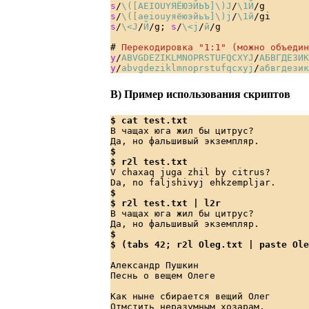
s
/
\([AEIOUYЯЁЮЭЙЬЪ]\)J
/
\1Й
s
/
\([aeiouyяёюэйьъ]\)j
/
\1й
s
/
\<J
/
Й
/g; 
s
/
\<j
/
й
/g

#
 Перекодировка "1:1" (можно объедин
y
/
ABVGDEZIKLMNOPRSTUFQCXYJ
/
АБВГДЕЗИК
y
/
abvgdeziklmnoprstufqcxyj
/
абвгдезик
В) Пример использования скриптов
$ cat test.txt

В чащах юга жил бы цитрус?

$ 
$ r2l test.txt

V chaxaq juga zhil by citrus?

$ 
$ r2l test.txt | l2r

В чащах юга жил бы цитрус?

$
$ (tabs 42; r2l Oleg.txt | paste Ole
Александр Пушкин                    
Песнь о вещем Олеге                 
Как ныне сбирается вещий Олег       
Отмстить неразумным хозарам,        