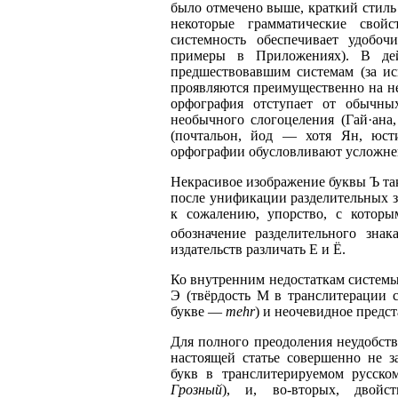
было отмечено выше, краткий стиль
некоторые грамматические свой
системность обеспечивает удобочи
примеры в Приложениях). В дей
предшествовавшим системам (за ис
проявляются преимущественно на не
орфография отступает от обычны
необычного слогоцеления (Гай·ана,
(почтальон, йод — хотя Ян, юстиц
орфографии обусловливают усложнен
Некрасивое изображение буквы Ъ так
после унификации разделительных 
к сожалению, упорство, с которы
обозначение разделительного знак
издательств различать Е и Ё.
Ко внутренним недостаткам системы
Э (твёрдость М в транслитерации 
букве —
mehr
) и неочевидное предс
Для полного преодоления неудобств
настоящей статье совершенно не з
букв в транслитерируемом русско
Грозный
), и, во-вторых, двойс