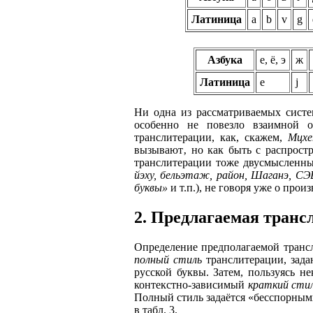
Латиница
a
b
v
g
Азбука
е, ё, э
ж
Латиница
e
j
Ни одна из рассматриваемых систе
особенно не повезло взаимной о
транслитерации, как, скажем,
Мцхе
вызывают‚ но как быть с распрос
транслитерации тоже двусмысленны
йэху, бельэтаж, район, Шаганэ, СЭВ,
буквы»
и т.п.), не говоря уже о прои
2. Предлагаемая транс
Определение предполагаемой трансл
полный стиль
транслитерации, зада
русской буквы. Затем, пользуясь н
контекстно-зависимый
краткий сти
Полный стиль задаётся «бесспорным
в табл. 3.