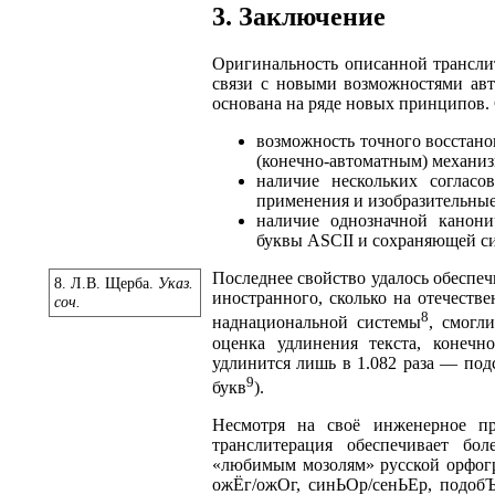
3. Заключение
Оригинальность описанной транслит
связи с новыми возможностями авт
основана на ряде новых принципов.
возможность точного восстано
(конечно-автоматным) механи
наличие нескольких согласо
применения и изобразительные
наличие однозначной канон
буквы ASCII и сохраняющей си
Последнее свойство удалось обеспечи
8. Л.В. Щерба.
Указ.
иностранного, сколько на отечестве
соч.
8
наднациональной системы
, смогл
оценка удлинения текста, конечн
удлинится лишь в 1.082 раза — пoд
9
букв
).
Несмотря на своё инженерное про
транслитерация обеспечивает бо
«любимым мозолям» русской орфогр
ожЁг/ожОг, синЬОр/сенЬЕр, подобЪ