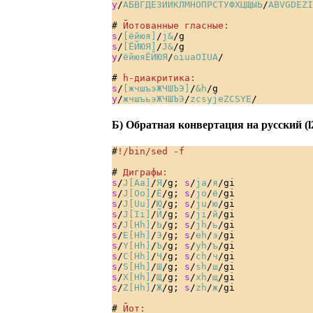
y
/
АБВГДЕЗИЙКЛМНОПРСТУФХЦЩЫЬ
/
ABVGDEZI
#
 Йотованные гласные:
s
/
[ёйюя]
/
j&
s
/
[ЁЙЮЯ]
/
J&
y
/
ёйюяЁЙЮЯ
/
oiuaOIUA
/

#
 h-диакритика:
s
/
[жчшъэЖЧШЪЭ]
/
&h
y
/
жчшъьэЖЧШЪЭ
/
zcsyjeZCSYE
Б) Обратная конвертация на русский (l
#
!/bin/sed -f
#
 Диграфы:
s
/
J[Aa]
/
Я
/g; 
s
/
ja
/
я
s
/
J[Oo]
/
Ё
/g; 
s
/
jo
/
ё
s
/
J[Uu]
/
Ю
/g; 
s
/
ju
/
ю
s
/
J[Ii]
/
Й
/g; 
s
/
ji
/
й
s
/
J[Hh]
/
Ь
/g; 
s
/
jh
/
ь
s
/
E[Hh]
/
Э
/g; 
s
/
eh
/
э
s
/
Y[Hh]
/
Ъ
/g; 
s
/
yh
/
ъ
s
/
C[Hh]
/
Ч
/g; 
s
/
ch
/
ч
s
/
S[Hh]
/
Ш
/g; 
s
/
sh
/
ш
s
/
X[Hh]
/
Щ
/g; 
s
/
xh
/
щ
s
/
Z[Hh]
/
Ж
/g; 
s
/
zh
/
ж
/gi

#
 Йот: