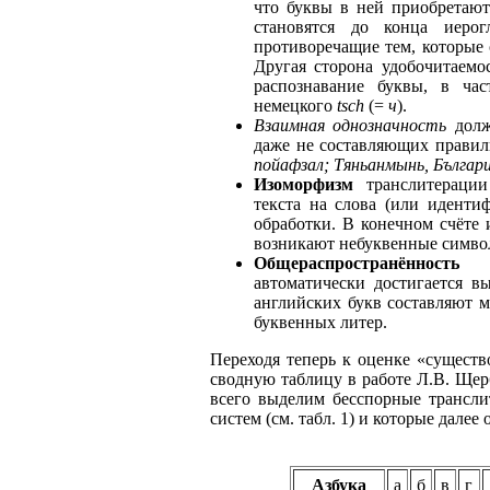
что буквы в ней приобретают
становятся до конца иеро
противоречащие тем, которые
Другая сторона удобочитаемо
распознавание буквы, в ча
немецкого
tsch
(=
ч
).
Взаимная однозначность
долж
даже не составляющих правиль
пойафзал; Тяньанмынь, Българ
Изоморфизм
транслитерации
текста на слова (или иденти
обработки. В конечном счёте 
возникают небуквенные символ
Общераспространённость
ис
автоматически достигается в
английских букв составляют 
буквенных литер.
Переходя теперь к оценке «существ
сводную таблицу в работе Л.В. Щерб
всего выделим бесспорные трансли
систем (см. табл. 1) и которые далее 
Азбука
а
б
в
г