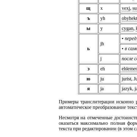
щ
x
vexj
,
su
ъ
yh
obyhek
ы
y
cygan
,
•
перед
jh
ь
•
в сам
j
после с
э
eh
ehlemen
ю
ju
jurist, 
я
ja
jazyk, j
Примеры транслитерации исконно р
автоматическое преобразование текс
Несмотря на отмеченные достоинств
оказаться максимально полная форм
текста при редактировании (в этом 