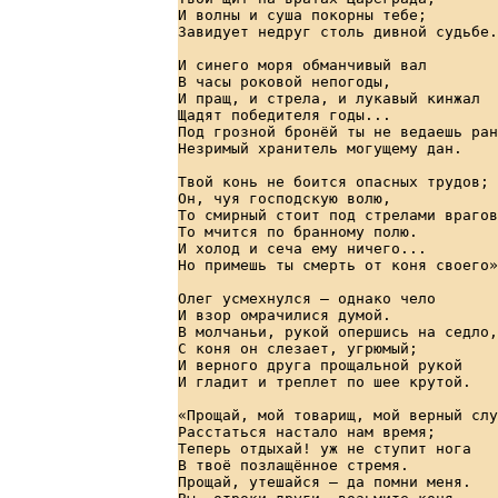
И волны и суша покорны тебе;        
Завидует недруг столь дивной судьбе.
И синего моря обманчивый вал        
В часы роковой непогоды,            
И пращ, и стрела, и лукавый кинжал  
Щадят победителя годы...            
Под грозной бронёй ты не ведаешь ран
Незримый хранитель могущему дан.    
Твой конь не боится опасных трудов; 
Он, чуя господскую волю,            
То смирный стоит под стрелами врагов
То мчится по бранному полю.         
И холод и сеча ему ничего...        
Но примешь ты смерть от коня своего»
Олег усмехнулся — однако чело       
И взор омрачилися думой.            
В молчаньи, рукой опершись на седло,
С коня он слезает, угрюмый;         
И верного друга прощальной рукой    
И гладит и треплет по шее крутой.   
«Прощай, мой товарищ, мой верный слу
Расстаться настало нам время;       
Теперь отдыхай! уж не ступит нога   
В твоё позлащённое стремя.          
Прощай, утешайся — да помни меня.   