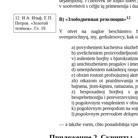
dejateljnostj. I chelovek ne toljko imee
v sootvetstvii s celjju iq primenenija i 
12. И.А. Ильф, Е.П.
12
В) «Злободневная резолюция»
Петров. «Золотой
телёнок». Гл. 19.
V otvet na nagloe beschinstvo bu
sverqurochnyq, my, gerkulesovcy, kak o
a) povysheniem kachestva sluzheb
b) uvelicheniem proizvoditeljnosti
v) usileniem borjby s bjurokrati
g) unichtozheniem progulov i ime
d) umenjsheniem nakladnyq rasqodo
e) obxim rostom profsojuznoj akti
zh) otkazom ot prazdnovanija roz
bajrama, jiom-kipura, ramazana, p
z) bespoxadnoj borjboj s gol
besqrebetnostjju i pereverzevxinoj
i) pogolovnym vstupleniem v obxe
k) pogolovnym pereqodom na soj
l)
pogolovnym perevodom deloproizv
— a takzhe vsem, chto ponadobitsja vpr
Приложение 2. Скрипты