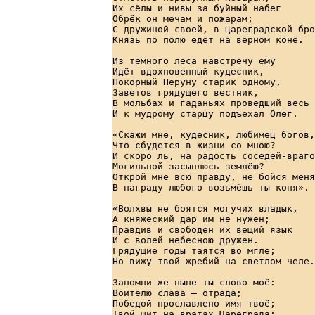
Их сёлы и нивы за буйный набег      
Обрёк он мечам и пожарам;           
С дружиной своей, в цареградской бро
Князь по полю едет на верном коне.  
Из тёмного леса навстречу ему       
Идёт вдохновенный кудесник,         
Покорный Перуну старик одному,      
Заветов грядущего вестник,          
В мольбах и гаданьях проведший весь 
И к мудрому старцу подъехал Олег.   
«Скажи мне, кудесник, любимец богов,
Что сбудется в жизни со мною?       
И скоро ль, на радость соседей-враго
Могильной засыплюсь землёю?         
Открой мне всю правду, не бойся меня
В награду любого возьмёшь ты коня». 
«Волхвы не боятся могучих владык,   
А княжеский дар им не нужен;        
Правдив и свободен их вещий язык    
И с волей небесною дружен.          
Грядущие годы таятся во мгле;       
Но вижу твой жребий на светлом челе.
Запомни же ныне ты слово моё:       
Воителю слава — отрада;             
Победой прославлено имя твоё;       
Твой щит на вратах Цареграда;       