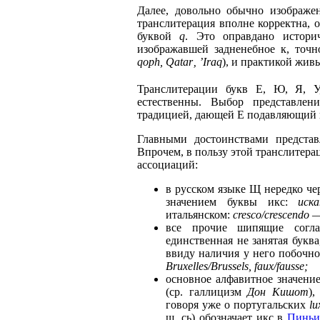
Далее, довольно обычно изображен
транслитерация вполне корректна, 
буквой
q
. Это оправдано истори
изображавшей задненебное к, точн
qoph, Qatar‚ ’Iraq
), и практикой жив
Транслитерации букв Е, Ю, Я, У
естественны. Выбор представлен
традицией, дающей Е подавляющий 
Главными достоинствами представ
Впрочем, в пользу этой транслитера
ассоциаций:
в русском языке Щ нередко ч
значением буквы икс:
иск
итальянском:
cresco/crescendo 
все прочие шипящие согла
единственная не занятая бук
ввиду наличия у него побочно
Bruxelles/Brussels, faux/fausse;
основное алфавитное значение
(ср. галлицизм
Дон Кишот
)
говоря уже о португальских
lu
ш, сь) обозначает икс в
Пиньи