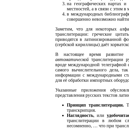
на географических нартах и
местностей, а в связи с этим
в международных библиография
совершенно невозможно найти 
Заметим, что для некоторых алфа
транслитерации: греческие цита
приводятся в латинизированной фо
(сербской кириллицы) даёт хорватско
В настоящее время развитие в
автоматической
транслитерации р
вроде международной телеграфной св
самого вычислительного дела, так
информации с международными ста
для её обработки импортных оборуд
Указанные приложения обуслов
представления русских текстов лати
Принцип транслитерации.
Тр
транскрипция.
Наглядность
, или
удобочита
транслитерации в любом сл
несомненно, … что при трансл