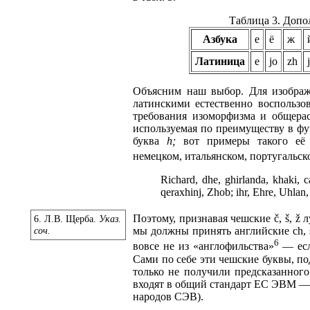
Таблица 3. Допо
Азбука
е
ё
ж
Латиница
e
jo
zh
j
Объясним наш выбор. Для изображ
латинскими естественно воспользов
требования изоморфизма и общерас
используемая по преимуществу в фу
буква
h;
вот примеры такого её и
немецком, итальянском, португальск
Richard, dhe, ghirlanda, khaki,
qeraxhinj, Zhob; ihr, Ehre, Uhlan, 
Поэтому, признавая чешские č, š, 
6. Л.В. Щерба.
Указ.
соч.
мы должны принять английские ch, s
6
вовсе не из «англофильства»
— есл
Сами по себе эти чешские буквы, п
только не получили предсказанного
входят в общий стандарт ЕС ЭВМ — 
народов СЭВ).