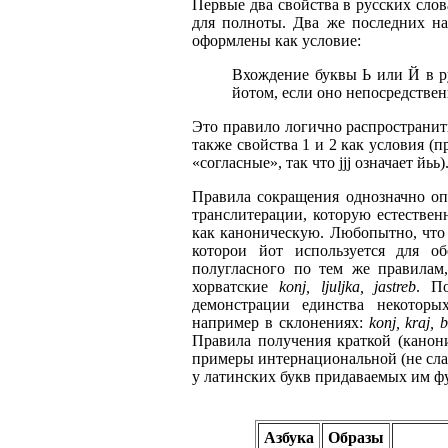
Первые два свойства в русских сло
для полноты. Два же последних н
оформлены как условие:
Вхождение буквы Ь или Й в р
йотом, если оно непосредствен
Это правило логично распространить
также свойства 1 и 2 как условия (пр
«согласные», так что jjj означает йьь)
Правила сокращения однозначно оп
транслитерации, которую естественн
как каноническую. Любопытно, что э
которои йот используется для об
полугласного по тем же правилам
хорватские
konj, ljuljka, jastreb
. П
демонстрации единства некоторы
например в склонениях:
konj, kraj, 
Правила получения краткой (канони
примеры интернациональной (не сла
у латинских букв придаваемых им ф
Азбука
Образы