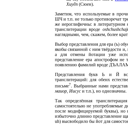
Xuyên
(Сюен).
Заметим, что используемые в проч
ШЧ и т.п. не только противоречат тр
же иероглифичны: в литературном 
транслитерации вроде
oshchushchaju
наглядными, чем, скажем, более кра
Выбор представления для ера (ъ) об
якобы связанной с ним твёрдости и,
а для отмены йотации уже испол
представление ера апострофом не 
появлению фамилий вроде ДЪАЛАМ
Представления букв Ь и Й все
транслитераций: для обеих естест
7
письме
. Выбранные нами представ
маиор, Иисус
и т.п.), но однозначны.
Так определённая транслитераци
самостоятелыю не употребляемые ди
после модифицируемой буквы), но н
избыточно длинно представление ща,
uh) высвободило бы йот для самосто