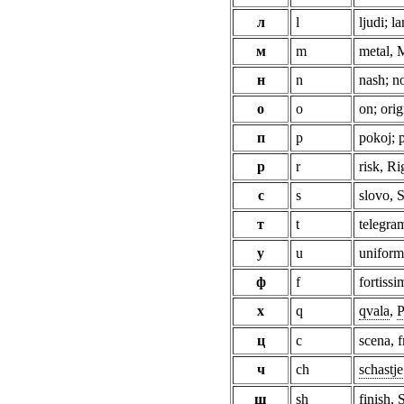
л
l
ljudi; l
м
m
metal,
н
n
nash; n
о
o
on; ori
п
p
pokoj; 
р
r
risk, Ri
с
s
slovo, 
т
t
telegra
у
u
uniform
ф
f
fortissi
х
q
qvala
,
P
ц
c
scena, 
ч
ch
schastje
ш
sh
finish, 