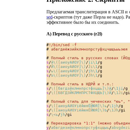
Предлагаемая транслитерация в ASCII и 
sed
-скриптов (тут даже Перла не надо). 
эффективнее было бы их соединить.
А) Перевод с русского (r2l)
#
!/bin/sed -f
#
 абвгдеёжзийклмнопрстуфхцчшщъыьэюя
#
 Полный стиль в русских словах (ЙОд
s
/
й\([аиоуАИОУ]\)
/
ji\1
s
/
Й\([аиоуАИОУ]\)
/
Ji\1
s
/
ь\([аиоуАИОУ]\)
/
jh\1
s
/
Ь\([аиоуАИОУ]\)
/
Jh\1
/g

#
 Полный стиль в НДРЙ и т.п.:
s
/
\([бвгдзйклмнпрстфхцщь]\)й
/
\1ji
s
/
\([БВГДЗЙКЛМНПРСТФХЦЩЬ]\)Й
/
\1Ji
/gi

#
 Полный стиль для чеченских "юь", "
s
/
\([аиоуАИОУiёйюяЁЙЮЯ]\)ь
/
\1jh
s
/
\([аиоуАИОУiёйюяЁЙЮЯ]\)Ь
/
\1Jh
s
/
\<ь
/
jh
/gi

#
 Перекодировка "1:1" (можно объедин
y
/
абвгдезийклмнопрстуфхцщыь
/
abvgdezi