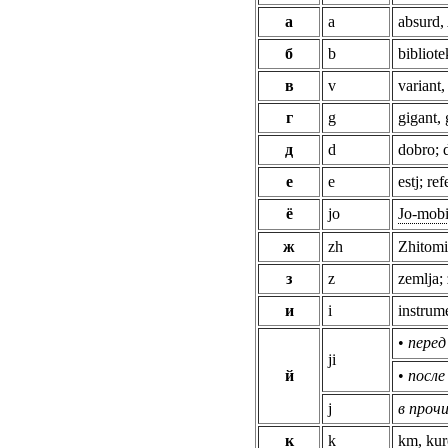
а
a
absurd
б
b
bibliote
в
v
variant,
г
g
gigant,
д
d
dobro; 
е
e
estj; re
ё
jo
Jo-mobi
ж
zh
Zhitomi
з
z
zemlja;
и
i
instrum
•
перед
ji
й
•
после
j
в прочи
к
k
km, kur