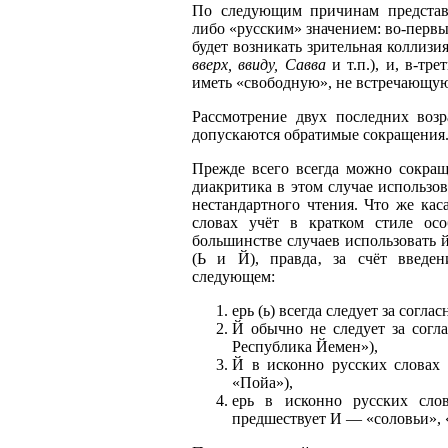
По следующим причинам представл
либо «русским» значением: во-первых
будет возникать зрительная коллизи
вверх, ввиду, Савва
и т.п.), и, в-тр
иметь «свободную», не встречающую
Рассмотрение двух последних возр
допускаются обратимые сокращения
Прежде всего всегда можно сокращ
диакритика в этом случае использов
нестандартного чтения. Что же кас
словах учёт в кратком стиле осо
большинстве случаев использовать й
(Ь и Й), правда‚ за счёт введен
следующем:
ерь (ь) всегда следует за соглас
Й обычно не следует за согл
Республика Йемен»),
Й в исконно русских словах 
«Пойа»),
ерь в исконно русских сло
предшествует И — «соловьи», 