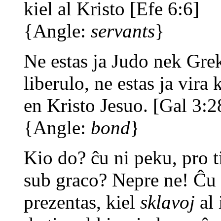
kiel al Kristo [Efe 6:6]
{Angle:
servants
}
Ne estas ja Judo nek Gre
liberulo, ne estas ja vira 
en Kristo Jesuo. [Gal 3:2
{Angle:
bond
}
Kio do? ĉu ni peku, pro ti
sub graco? Nepre ne! Ĉu v
prezentas, kiel
sklavoj
al 