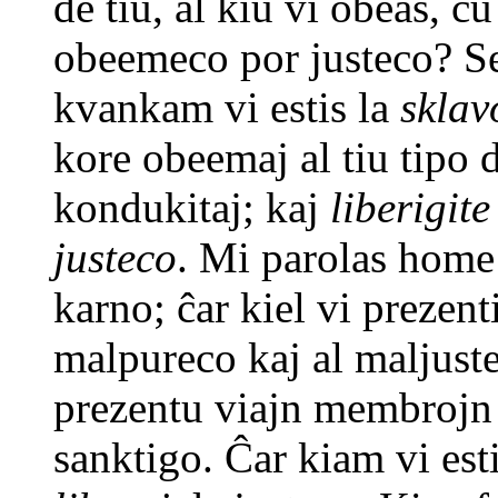
de tiu, al kiu vi obeas, ĉ
obeemeco por justeco? Se
kvankam vi estis la
sklav
kore obeemaj al tiu tipo d
kondukitaj; kaj
liberigite
justeco
. Mi parolas home 
karno; ĉar kiel vi preze
malpureco kaj al maljuste
prezentu viajn membroj
sanktigo. Ĉar kiam vi est