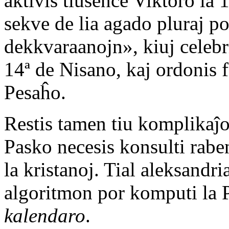
aktivis tiusence Viktoro la 1
sekve de lia agado pluraj po
dekkvaraanojn», kiuj celebr
14ª de Nisano, kaj ordonis 
Pesaĥo.
Restis tamen tiu komplikaĵo
Pasko necesis konsulti rabe
la kristanoj. Tial aleksandri
algoritmon por komputi la 
kalendaro
.