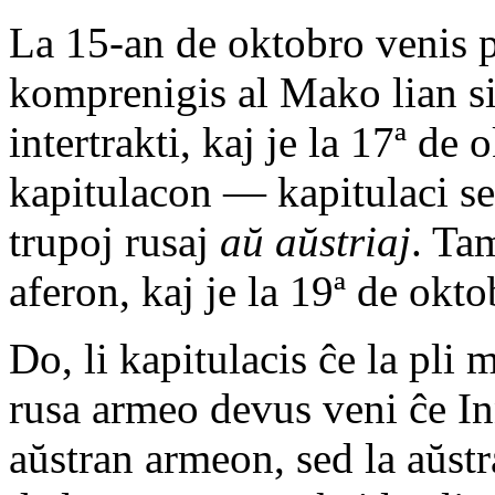
La 15-an de oktobro venis 
komprenigis al Mako lian s
intertrakti, kaj je la 17ª de
kapitulacon — kapitulaci se
trupoj rusaj
aŭ aŭstriaj
. Ta
aferon, kaj je la 19ª de okt
Do, li kapitulacis ĉe la pli
rusa armeo devus veni ĉe In
aŭstran armeon, sed la aŭst