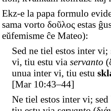
Ekz-e la papa formulo evide
sama vorto δοῦλος estas ĝus
eŭfemisme ĉe Mateo):
Sed ne tiel estos inter vi;
vi, tiu estu via
servanto
(δ
unua inter vi, tiu estu
skl
[Mar 10:43–44]
Ne tiel estos inter vi; sed
tiu estu via
servanto
(διάκ