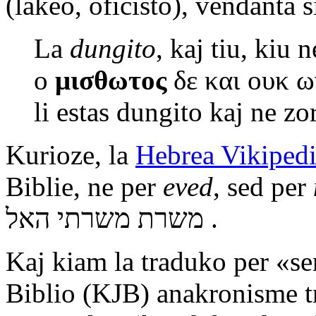
(lakeo, oficisto), vendanta 
La
dungito
, kaj tiu, kiu 
ο
μισθωτος
δε και ουκ ω
li estas dungito kaj ne zo
Kurioze, la
Hebrea Vikiped
Biblie, ne per
eved
, sed per
משרת משרתי האל .
Kaj kiam la traduko per «ser
Biblio (KJB) anakronisme t