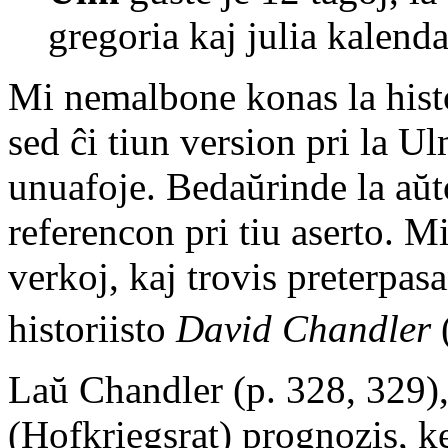
gregoria kaj julia kalenda
Mi nemalbone konas la histo
sed ĉi tiun version pri la 
unuafoje. Bedaŭrinde la aŭt
referencon pri tiu aserto. M
verkoj, kaj trovis preterpas
historiisto
David Chandler
Laŭ Chandler (p. 328, 329),
(Hofkriegsrat) prognozis, k