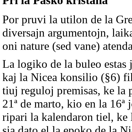
Pri la Pasko kristana
Por pruvi la utilon de la Gr
diversajn argumentojn, laika
oni nature (sed vane) atenda
La logiko de la buleo estas 
kaj la Nicea konsilio (§6) fi
tiuj reguloj premisas, ke la
21ª de marto, kio en la 16ª j
ripari la kalendaron tiel, k
sia dato el la epoko de la Ni