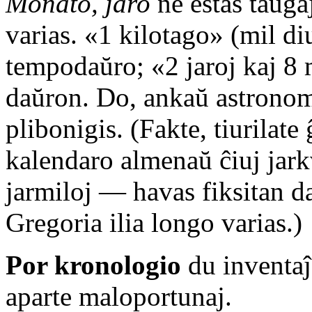
Monato, jaro
ne estas taŭga
varias. «1 kilotago» (mil di
tempodaŭro; «2 jaroj kaj 8 
daŭron. Do, ankaŭ astronom
plibonigis. (Fakte, tiurilate
kalendaro almenaŭ ĉiuj jark
jarmiloj — havas fiksitan d
Gregoria ilia longo varias.)
Por kronologio
du inventaĵ
aparte maloportunaj.