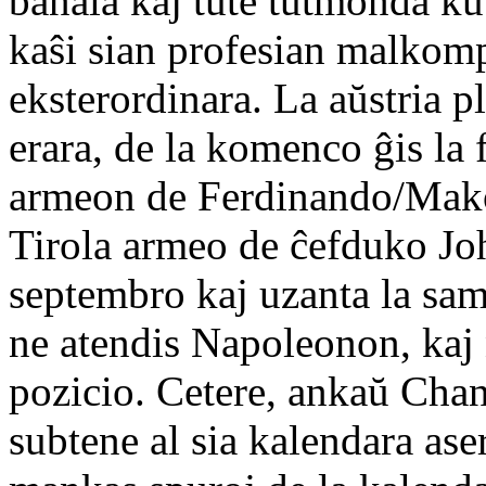
banala kaj tute tutmonda kut
kaŝi sian profesian malkomp
eksterordinara. La aŭstria p
erara, de la komenco ĝis la 
armeon de Ferdinando/Mako 
Tirola armeo de ĉefduko Joh
septembro kaj uzanta la sa
ne atendis Napoleonon, kaj n
pozicio. Cetere, ankaŭ Chan
subtene al sia kalendara ase