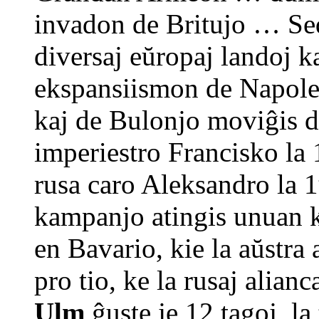
invadon de Britujo … Sed
diversaj eŭropaj landoj kaj
ekspansiismon de Napoleon
kaj de Bulonjo moviĝis di
imperiestro Francisko la 
rusa caro Aleksandro la 
kampanjo atingis unuan k
en Bavario, kie la aŭstra
pro tio, ke la rusaj alian
Ulm
ĝuste je 12 tagoj, la