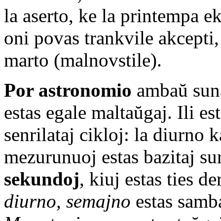
la aserto, ke la printempa e
oni povas trankvile akcepti, 
marto (malnovstile).
Por astronomio
ambaŭ sunaj
estas egale maltaŭgaj. Ili e
senrilataj cikloj: la diurno k
mezurunuoj estas bazitaj sur
sekundoj
, kiuj estas ties d
diurno, semajno
estas samba