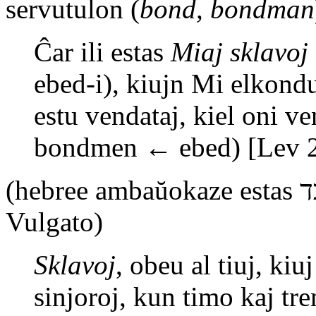
servutulon (
bond, bondman
Ĉar ili estas
Miaj sklavoj
ebed-i), kiujn Mi elkonduk
estu vendataj, kiel oni v
bondmen ← ebed) [Lev 
(hebree ambaŭokaze estas עֶבֶד [ebed] = sklavo; same en
Vulgato)
Sklavoj
, obeu al tiuj, kiu
sinjoroj, kun timo kaj tr