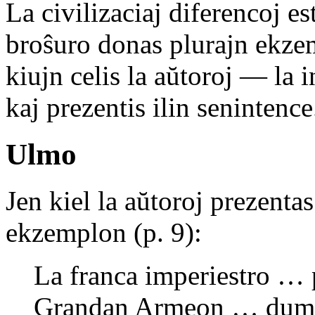
La civilizaciaj diferencoj es
broŝuro donas plurajn ekzemp
kiujn celis la aŭtoroj — la i
kaj prezentis ilin senintence
Ulmo
Jen kiel la aŭtoroj prezentas
ekzemplon (p. 9):
La franca imperiestro … 
Grandan Armeon … dum la