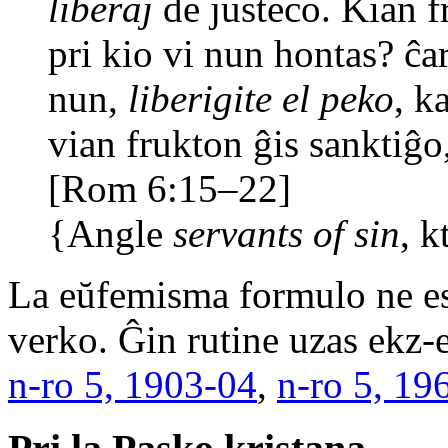
liberaj
de justeco. Kian fr
pri kio vi nun hontas? ĉar
nun,
liberigite el peko
, k
vian frukton ĝis sanktiĝo
[Rom 6:15–22]
{Angle
servants of sin
, k
La eŭfemisma formulo ne est
verko. Ĝin rutine uzas ekz‑e
n‑ro 5, 1903-04
,
n‑ro 5, 19