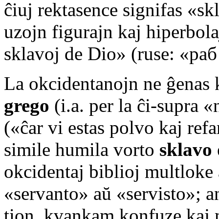
ĉiuj rektasence signifas «s
uzojn figurajn kaj hiperbol
sklavoj de Dio» (ruse: «ра
La okcidentanojn ne ĝenas k
grego
(i.a. per la ĉi-supra 
(«ĉar vi estas polvo kaj ref
simile humila vorto
sklavo
okcidentaj biblioj multloke
«servanto» aŭ «servisto»; a
tion, kvankam konfuze kaj 