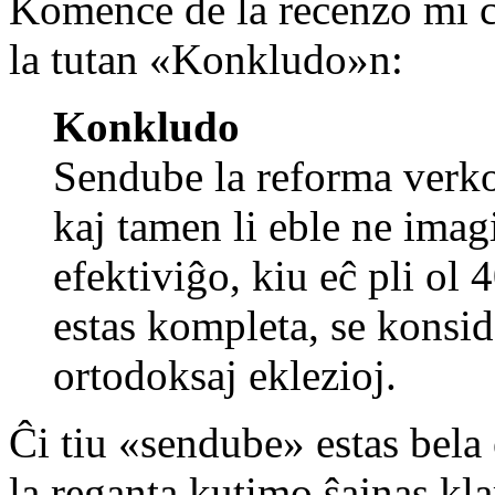
Komence de la recenzo mi ci
la tutan «Konkludo»n:
Konkludo
Sendube la reforma verko 
kaj tamen li eble ne imag
efektiviĝo, kiu eĉ pli ol
estas kompleta, se konsid
ortodoksaj eklezioj.
Ĉi tiu «sendube» estas bela
la reganta kutimo ŝajnas kl