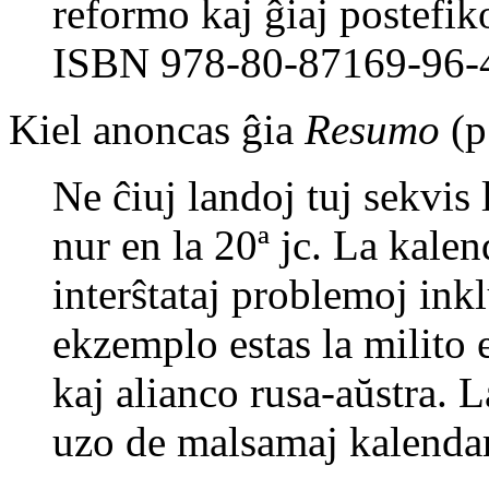
reformo kaj ĝiaj postef
ISBN 978-80-87169-96-4
Kiel anoncas ĝia
Resumo
(p
Ne ĉiuj landoj tuj sekvis 
nur en la 20ª jc. La kale
interŝtataj problemoj inkl
ekzemplo estas la milito 
kaj alianco rusa-aŭstra. 
uzo de malsamaj kalendaro