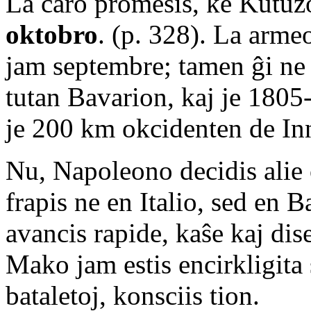
La caro promesis, ke Kutuz
oktobro
. (p. 328). La arme
jam septembre; tamen ĝi ne h
tutan Bavarion, kaj je 1805
je 200 km okcidenten de In
Nu, Napoleono decidis alie o
frapis ne en Italio, sed en
avancis rapide, kaŝe kaj di
Mako jam estis encirkligita
bataletoj, konsciis tion.