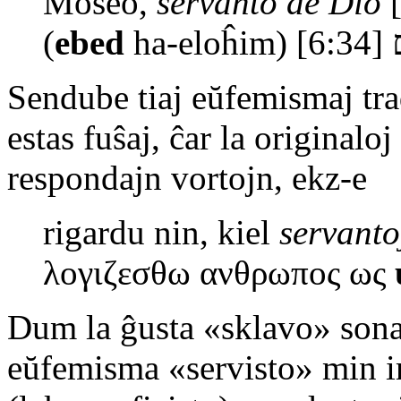
Moseo,
servanto de Dio
[
(
ebed
h
Sendube tiaj eŭfemismaj tr
estas fuŝaj, ĉar la originalo
respondajn vortojn, ekz‑e
rigardu nin, kiel
servanto
λογιζεσθω ανθρωπος ως
Dum la ĝusta «sklavo» sonas
eŭfemisma «servisto» min i